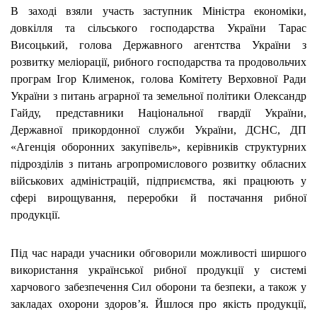
В заході взяли участь заступник Міністра економіки,
довкілля та сільського господарства України Тарас
Висоцький, голова Державного агентства України з
розвитку меліорації, рибного господарства та продовольчих
програм Ігор Клименок, голова Комітету Верховної Ради
України з питань аграрної та земельної політики Олександр
Гайду, представники Національної гвардії України,
Державної прикордонної служби України, ДСНС, ДП
«Агенція оборонних закупівель», керівників структурних
підрозділів з питань агропромислового розвитку обласних
військових адміністрацій, підприємства, які працюють у
сфері вирощування, переробки й постачання рибної
продукції.
Під час наради учасники обговорили можливості ширшого
використання української рибної продукції у системі
харчового забезпечення Сил оборони та безпеки, а також у
закладах охорони здоров’я. Йшлося про якість продукції,