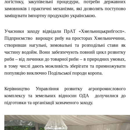
логістику, закупівельні процедури, потреби державних
замовників і практичні механізми, які дозволять поступово
заміщувати імпортну продукцію українською.
Учасники заходу відвідали ПрАТ «Хмельницькрибгосп».
Підприємство вирощує рибу на просторах Хмельниччини,
створивши нагульні, зимовальні та розподільні стави як
частину водойм. Вони забезпечують повний цикл розвитку
риби – від личинки до товарної риби – в природних умовах,
в тому числі дають можливість зберігати та примножувати
популяцію виключно Подільської породи коропа.
Керівництво Управління розвитку агропромислового
комплексу та земельних відносин ОДА долучилися до
підготовки та організації зазначеного заходу.