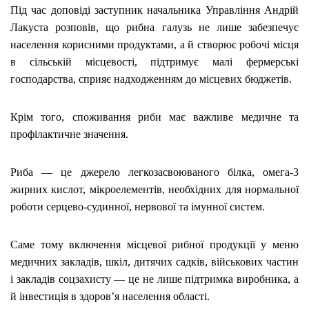
Під час доповіді заступник начальника Управління Андрій
Лакуста розповів, що рибна галузь не лише забезпечує
населення корисними продуктами, а й створює робочі місця
в сільській місцевості, підтримує малі фермерські
господарства, сприяє надходженням до місцевих бюджетів.
Крім того, споживання риби має важливе медичне та
профілактичне значення.
Риба — це джерело легкозасвоюваного білка, омега-3
жирних кислот, мікроелементів, необхідних для нормальної
роботи серцево-судинної, нервової та імунної систем.
Саме тому включення місцевої рибної продукції у меню
медичних закладів, шкіл, дитячих садків, військових частин
і закладів соцзахисту — це не лише підтримка виробника, а
й інвестиція в здоров’я населення області.