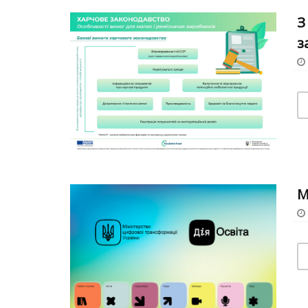
З
з
М