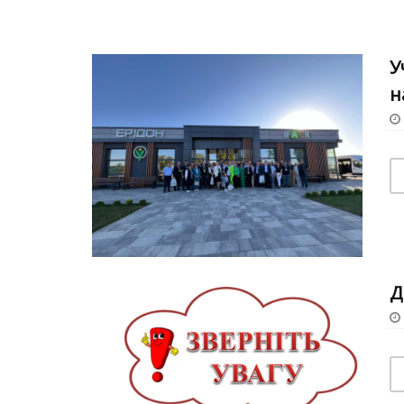
У
н
Д