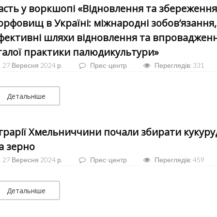
асть у воркшопі «Відновлення та збереження
орфовищ в Україні: міжнародні зобов’язання,
фективні шляхи відновлення та впроваджен
талої практики палюдикультури»
27 Вересня 2024 р.
Прес-центр
Переглядів: 331
Детальніше
грарії Хмельниччини почали збирати кукуру
а зерно
27 Вересня 2024 р.
Прес-центр
Переглядів: 459
Детальніше