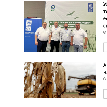
У
т
е
с
А
н