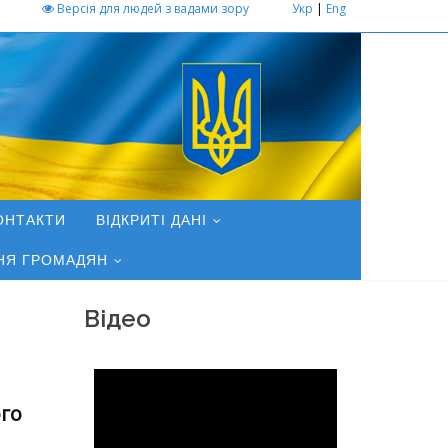
Версія для людей з вадами зору
Укр
|
Eng
ОНТАКТИ
ВІДКРИТІ ДАНІ
НЯ ГРОМАДЯН
Відео
го