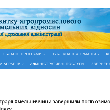
ОБЛАСНІ ПРОГРАМИ
ПУБЛІЧНА ІНФОРМАЦІЯ
К
А АГРАРІЇВ
АДМІНІСТРАТИВНІ ПОСЛУГИ
ЗВЕРНЕН
грарії Хмельниччини завершили посів озимо
іпаку