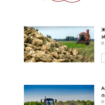
Ж
з
А
п