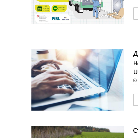
Д
н
U
С