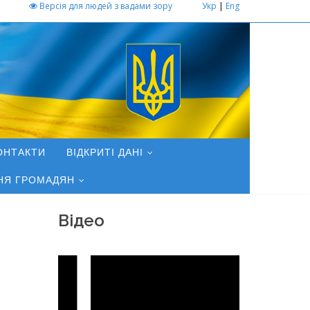
Версія для людей з вадами зору
Укр
|
Eng
ОНТАКТИ
ВІДКРИТІ ДАНІ
НЯ ГРОМАДЯН
Відео