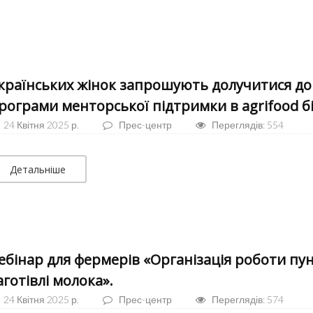
країнських жінок запрошують долучитися до
рограми менторської підтримки в agrifood бі
24 Квітня 2025 р.
Прес-центр
Переглядів: 554
Детальніше
ебінар для фермерів «Організація роботи пун
аготівлі молока».
24 Квітня 2025 р.
Прес-центр
Переглядів: 574