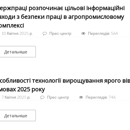
ержпраці розпочинає цільові інформаційні
аходи з безпеки праці в агропромисловому
омплексі
10 Квітня 2025 р.
Прес-центр
Переглядів: 564
Детальніше
собливості технології вирощування ярого вів
мовах 2025 року
7 Квітня 2025 р.
Прес-центр
Переглядів: 746
Детальніше