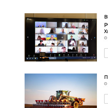
В
р
Х
П