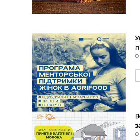
У
п
В
з