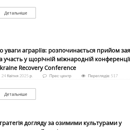
Детальніше
о уваги аграріїв: розпочинається прийом за
а участь у щорічній міжнародній конференці
kraine Recovery Conference
24 Квітня 2025 р.
Прес-центр
Переглядів: 517
Детальніше
тратегія догляду за озимими культурами у