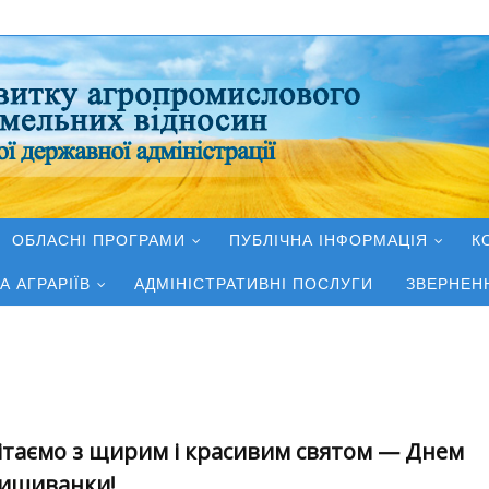
ОБЛАСНІ ПРОГРАМИ
ПУБЛІЧНА ІНФОРМАЦІЯ
К
А АГРАРІЇВ
АДМІНІСТРАТИВНІ ПОСЛУГИ
ЗВЕРНЕН
ітаємо з щирим і красивим святом — Днем
ишиванки!