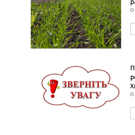
р
П
р
Х