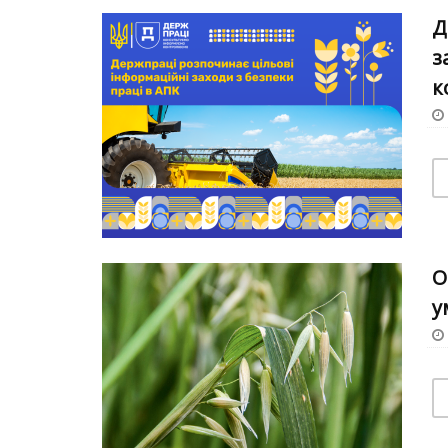
Д
з
к
О
у