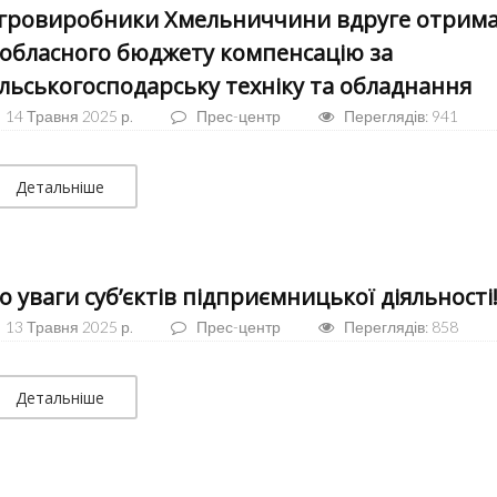
гровиробники Хмельниччини вдруге отрим
 обласного бюджету компенсацію за
ільськогосподарську техніку та обладнання
14 Травня 2025 р.
Прес-центр
Переглядів: 941
Детальніше
о уваги суб’єктів підприємницької діяльності
13 Травня 2025 р.
Прес-центр
Переглядів: 858
Детальніше