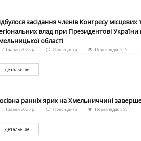
ідбулося засідання членів Конгресу місцевих 
егіональних влад при Президентові України 
мельницької області
2 Травня 2025 р.
Прес-центр
Переглядів: 519
Детальніше
осівна ранніх ярих на Хмельниччині заверш
1 Травня 2025 р.
Прес-центр
Переглядів: 565
Детальніше