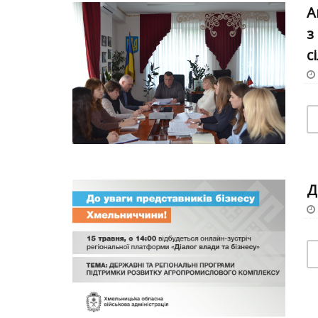
А
з
с
Д