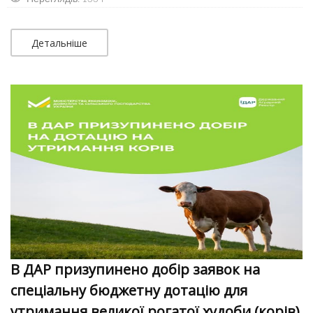
Детальніше
В ДАР призупинено добір заявок на
спеціальну бюджетну дотацію для
утримання великої рогатої худоби (корів)