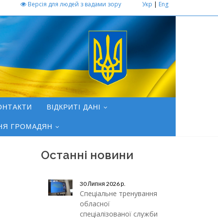
Версія для людей з вадами зору
Укр
|
Eng
ОНТАКТИ
ВІДКРИТІ ДАНІ
НЯ ГРОМАДЯН
Останні новини
30 Липня 2026 р.
Спеціальне тренування
обласної
спеціалізованої служби