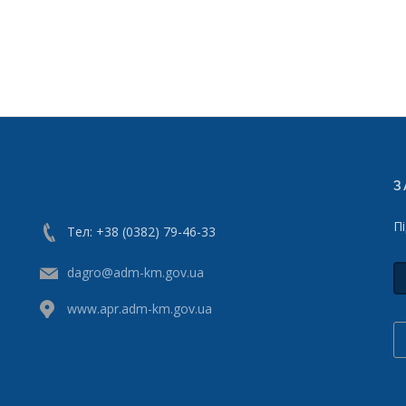
З
П
Тел: +38 (0382) 79-46-33
dagro@adm-km.gov.ua
www.apr.adm-km.gov.ua