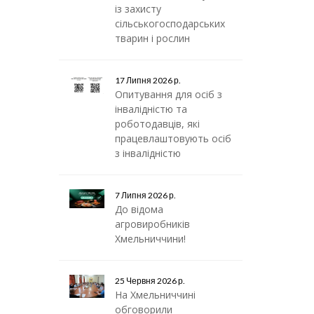
із захисту
сільськогосподарських
тварин і рослин
17 Липня 2026 р.
Опитування для осіб з
інвалідністю та
роботодавців, які
працевлаштовують осіб
з інвалідністю
7 Липня 2026 р.
До відома
агровиробників
Хмельниччини!
25 Червня 2026 р.
На Хмельниччині
обговорили