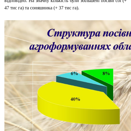
відповідно. На значну кількість були збільшені посіви сої (+
47 тис га) та соняшника (+ 37 тис га).