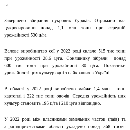
га.
Завершено збирання цукрових буряків. Отримано вал
цукросировини понад 1,1 млн тонн при середній
урожайності 530 ц/га.
Валове виробництво сої у 2022 році склало 515 тис тонн
при урожайності 28,6 ц/га. Соняшнику зібрали понад
600 тис тонн при урожайності 30 ц/га. Показники
урожайності цих культур одні з найкращих в Україні.
В області у 2022 році вироблено майже 1,4 млн. тонн
картоплі і 222 тис тонн овочів. Середня урожайність цих
культур становить 195 ц/га і 210 ц/га відповідно.
У 2022 році між власниками земельних часток (паїв) та
агропідприємствами області укладено понад 368 тисячі