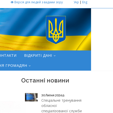
Версія для людей з вадами зору
Укр
|
Eng
ОНТАКТИ
ВІДКРИТІ ДАНІ
НЯ ГРОМАДЯН
Останні новини
30 Липня 2026 р.
Спеціальне тренування
обласної
спеціалізованої служби