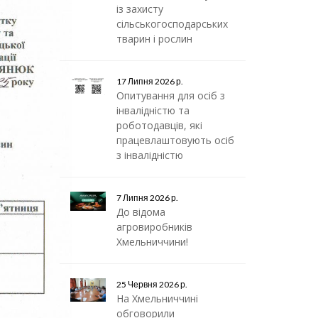
із захисту
сільськогосподарських
тварин і рослин
17 Липня 2026 р.
Опитування для осіб з
інвалідністю та
роботодавців, які
працевлаштовують осіб
з інвалідністю
7 Липня 2026 р.
До відома
агровиробників
Хмельниччини!
25 Червня 2026 р.
На Хмельниччині
обговорили