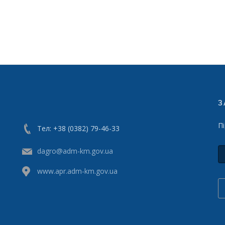
З
П
Тел: +38 (0382) 79-46-33
dagro@adm-km.gov.ua
www.apr.adm-km.gov.ua