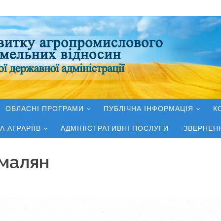
ОБЛАСНІ ПРОГРАМИ
ПУБЛІЧНА ІНФОРМАЦІЯ
К
А АГРАРІЇВ
АДМІНІСТРАТИВНІ ПОСЛУГИ
ЗВЕРНЕН
омалян