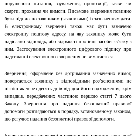
порушеного питання, зауваження, пропозиції, заяви чи
скарги, прохання чи вимоги. Письмове звернення повинно
бути підписано заявником (заявниками) із зазначенням дати.
В електронному зверненні також має бути зазначено
електронну поштову адресу, на яку заявнику може бути
надіслано відповідь, або відомості про інші засоби зв’язку з
ним. Застосування електронного цифрового підпису при
надсиланні електронного звернення не вимагається.
Звернення, оформлене без дотримання зазначених вимог,
повертається заявнику з відповідними роз’ясненнями не
пізніш як через десять днів від дня його надходження, крім
випадків, передбачених частиною першою статті 7 цього
Закону. Звернення про надання безоплатної правової
допомоги розглядаються в порядку, встановленому законом,
що регулює надання безоплатної правової допомоги.
Якщо питання, порушені в одержаному органом державної